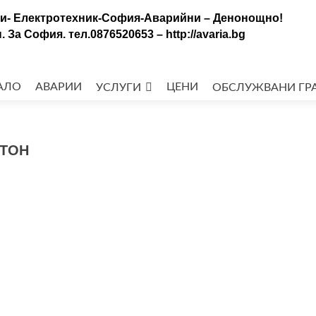
уги- Електротехник-София-Аварийни – Денонощно!
За София. тел.0876520653 – http://avaria.bg
ед
АЛО
АВАРИИ
ЦЕНИ
УСЛУГИ
ОБСЛУЖВАНИ ГРА
ржанието
СТОН