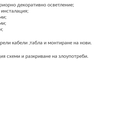
риорно декоративно осветление;
 инсталация;
ми;
ми;
и;
рели кабели ,табла и монтиране на нови.
ия схеми и разкриване на злоупотреби.