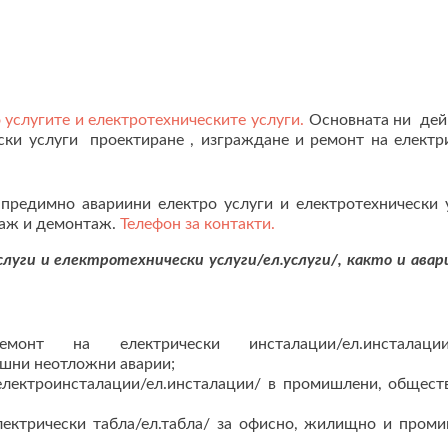
 услугите и електротехническите услуги.
Основната ни дей
ски услуги проектиране , изграждане и ремонт на електр
едимно авариини електро услуги и електротехнически 
таж и демонтаж.
Телефон за контакти.
уги и електротехнически услуги/ел.услуги/, както и авар
онт на електрически инсталации/ел.инсталац
ешни неотложни аварии;
електроинсталации/ел.инсталации/ в промишлени, общест
лектрически табла/ел.табла/ за офисно, жилищно и пром