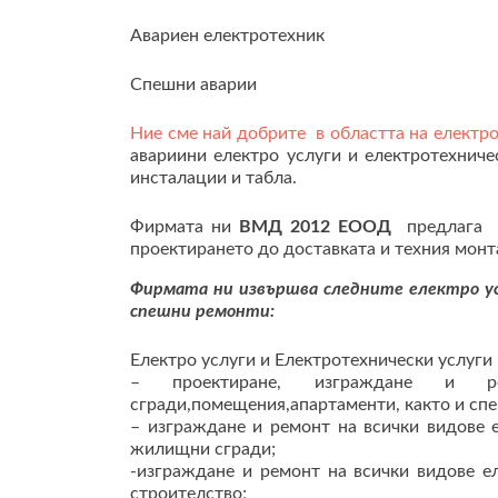
Авариен електротехник
Спешни аварии
Ние сме най добрите в областта на електро
авариини електро услуги и електротехниче
инсталации и табла.
Фирмата ни
ВМД 2012 ЕООД
предлага пр
проектирането до доставката и техния мон
Фирмата ни извършва следните електро усл
спешни ремонти:
Електро услуги и Електротехнически услуги
– проектиране, изграждане и рем
сгради,помещения,апартаменти, както и сп
– изграждане и ремонт на всички видове 
жилищни сгради;
-изграждане и ремонт на всички видове е
строителство;