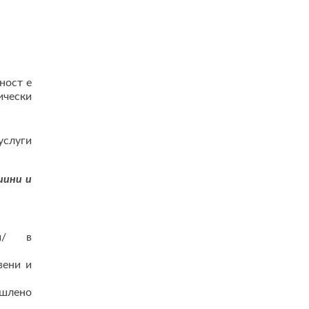
ност е
ически
услуги
иини и
ии/ в
вени и
ишлено