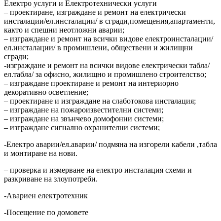
Електро услуги и Електротехнически услуги
– проектиране, изграждане и ремонт на електрически
инсталации/ел.инсталации/ в сгради,помещения,апартаменти,
както и спешни неотложни аварии;
– изграждане и ремонт на всички видове електроинсталации/
ел.инсталации/ в промишлени, обществени и жилищни
сгради;
-изграждане и ремонт на всички видове електрически табла/
ел.табла/ за офисно, жилищно и промишлено строителство;
– изграждане проектиране и ремонт на интериорно
декоративно осветление;
– проектиране и изграждане на слаботокова инсталация;
– изграждане на пожароизвестителни системи;
– изграждане на звънчево домофонни системи;
– изграждане сигнално охранителни системи;
-Електро аварии/ел.аварии/ подмяна на изгорели кабели ,табла
и монтиране на нови.
– проверка и измерване на електро инсталация схеми и
разкриване на злоупотреби.
-Авариен електротехник
-Посещение по домовете