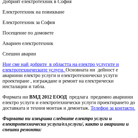
Добрият електротехник в София
Електротехник на повикване
Електротехник за София
Посещение по домовете
Авариен електротехник
Спешни аварии
Ние сме най добрите в областта на електро услугите и
електротехническите услуги.
Основната ни дейност е
авариини електро услуги и електротехнически услуги
проектиране , изграждане и ремонт на електрически
инсталации и табла.
Фирмата ни
ВМД 2012 ЕООД
предлага предимно авариини
електро услуги и електротехнически услуги проектирането до
доставката и техния монтаж и демонтаж.
Телефон за контакти.
Фирмата ни извършва следните електро услуги и
електротехнически услуги/ел.услуги/, както и авариини и
спешни ремонти: