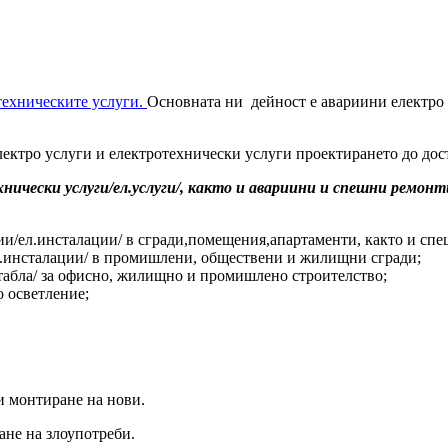
отехническите услуги.
Основната ни дейност е авариини електро 
ктро услуги и електротехнически услуги проектирането до дос
ически услуги/ел.услуги/, както и авариини и спешни ремонт
ии/ел.инсталации/ в сгради,помещения,апартаменти, както и сп
л.инсталации/ в промишлени, обществени и жилищни сгради;
.табла/ за офисно, жилищно и промишлено строителство;
 осветление;
 и монтиране на нови.
ане на злоупотреби.