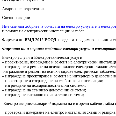
Авариен електротехник
Спешни аварии
Ние сме най добрите в областта на електро услугите и електр
и ремонт на електрически инсталации и табла.
Фирмата ни
ВМД 2012 ЕООД
предлага предимно авариини еле
Фирмата ни извършва следните електро услуги и електротехн
Електро услуги и Електротехнически услуги
– проектиране, изграждане и ремонт на електрически инсталац
– изграждане и ремонт на всички видове електроинсталации/е
-изграждане и ремонт на всички видове електрически табла/ел
– изграждане проектиране и ремонт на интериорно декоративно
– проектиране и изграждане на слаботокова инсталация;
– изграждане на пожароизвестителни системи;
– изграждане на звънчево домофонни системи;
– изграждане сигнално охранителни системи;
-Електро аварии/ел.аварии/ подмяна на изгорели кабели ,табла
– проверка и измерване на електро инсталация схеми и разкрив