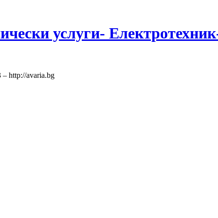
нически услуги- Електротехни
 http://avaria.bg