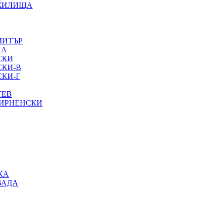
 ЖИЛИЩА
МИТЪР
КА
СКИ
СКИ-В
СКИ-Г
ТЕВ
МИРНЕНСКИ
КА
ВАДА