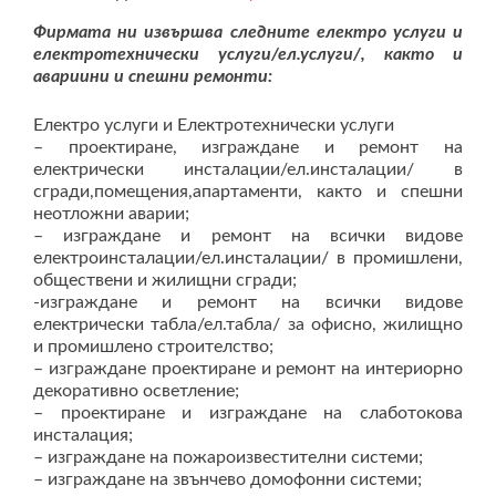
Фирмата ни извършва следните електро услуги и
електротехнически услуги/ел.услуги/, както и
авариини и спешни ремонти:
Електро услуги и Електротехнически услуги
– проектиране, изграждане и ремонт на
електрически инсталации/ел.инсталации/ в
сгради,помещения,апартаменти, както и спешни
неотложни аварии;
– изграждане и ремонт на всички видове
електроинсталации/ел.инсталации/ в промишлени,
обществени и жилищни сгради;
-изграждане и ремонт на всички видове
електрически табла/ел.табла/ за офисно, жилищно
и промишлено строителство;
– изграждане проектиране и ремонт на интериорно
декоративно осветление;
– проектиране и изграждане на слаботокова
инсталация;
– изграждане на пожароизвестителни системи;
– изграждане на звънчево домофонни системи;