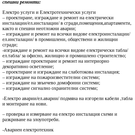
спешни ремонти:
Електро услуги и Електротехнически услуги
– проектиране, изграждане и ремонт на електрически
инсталации/ел.инсталации/ в сгради,помещения,апартаменти,
както и спешни неотложни аварии;
– изграждане и ремонт на всички видове електроинсталации/
ел.инсталации/ в промишлени, обществени и жилищни
сгради;
-изграждане и ремонт на всички видове електрически табла/
ел.табла/ за офисно, жилищно и промишлено строителство;
– изграждане проектиране и ремонт на интериорно
декоративно осветление;
– проектиране и изграждане на слаботокова инсталация;
– изграждане на пожароизвестителни системи;
– изграждане на звънчево домофонни системи;
– изграждане сигнално охранителни системи;
-Електро аварии/ел.аварии/ подмяна на изгорели кабели ,табла
и монтиране на нови.
– проверка и измерване на електро инсталация схеми и
разкриване на злоупотреби.
-Авариен електротехник