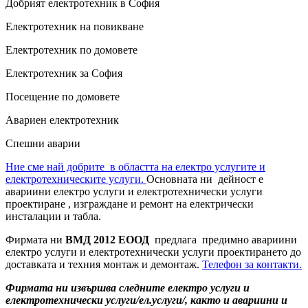
Добрият електротехник в София
Електротехник на повикване
Електротехник по домовете
Електротехник за София
Посещение по домовете
Авариен електротехник
Спешни аварии
Ние сме най добрите в областта на електро услугите и
електротехническите услуги.
Основната ни дейност е
авариини електро услуги и електротехнически услуги
проектиране , изграждане и ремонт на електрически
инсталации и табла.
Фирмата ни
ВМД 2012 ЕООД
предлага предимно авариини
електро услуги и електротехнически услуги проектирането до
доставката и техния монтаж и демонтаж.
Телефон за контакти.
Фирмата ни извършва следните електро услуги и
електротехнически услуги/ел.услуги/, както и авариини и