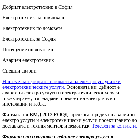
Добрият електротехник в София
Електротехник на повикване
Електротехник по домовете
Електротехник за София
Посещение по домовете
Авариен електротехник
Спешни аварии
Ние сме най добрите в областта на електро услугите и
електротехническите услуги.
Основната ни дейност е
авариини електро услуги и електротехнически услуги
проектиране , изграждане и ремонт на електрически
инсталации и табла.
Фирмата ни
ВМД 2012 ЕООД
предлага предимно авариини
електро услуги и електротехнически услуги проектирането до
доставката и техния монтаж и демонтаж.
Телефон за контакти.
Фирмата ни извършва следните електро услуги и