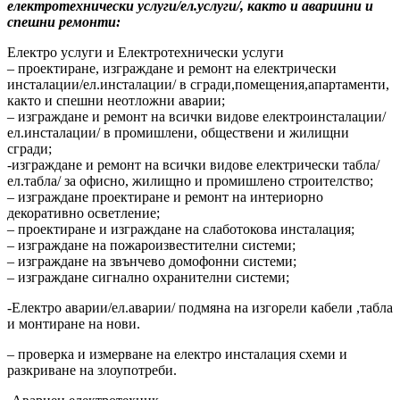
електротехнически услуги/ел.услуги/, както и авариини и
спешни ремонти:
Електро услуги и Електротехнически услуги
– проектиране, изграждане и ремонт на електрически
инсталации/ел.инсталации/ в сгради,помещения,апартаменти,
както и спешни неотложни аварии;
– изграждане и ремонт на всички видове електроинсталации/
ел.инсталации/ в промишлени, обществени и жилищни
сгради;
-изграждане и ремонт на всички видове електрически табла/
ел.табла/ за офисно, жилищно и промишлено строителство;
– изграждане проектиране и ремонт на интериорно
декоративно осветление;
– проектиране и изграждане на слаботокова инсталация;
– изграждане на пожароизвестителни системи;
– изграждане на звънчево домофонни системи;
– изграждане сигнално охранителни системи;
-Електро аварии/ел.аварии/ подмяна на изгорели кабели ,табла
и монтиране на нови.
– проверка и измерване на електро инсталация схеми и
разкриване на злоупотреби.