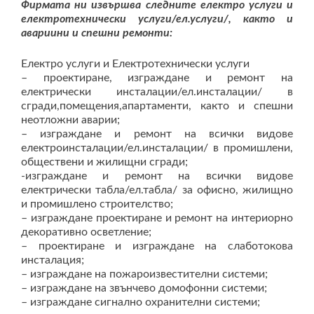
Фирмата ни извършва следните електро услуги и
електротехнически услуги/ел.услуги/, както и
авариини и спешни ремонти:
Електро услуги и Електротехнически услуги
– проектиране, изграждане и ремонт на
електрически инсталации/ел.инсталации/ в
сгради,помещения,апартаменти, както и спешни
неотложни аварии;
– изграждане и ремонт на всички видове
електроинсталации/ел.инсталации/ в промишлени,
обществени и жилищни сгради;
-изграждане и ремонт на всички видове
електрически табла/ел.табла/ за офисно, жилищно
и промишлено строителство;
– изграждане проектиране и ремонт на интериорно
декоративно осветление;
– проектиране и изграждане на слаботокова
инсталация;
– изграждане на пожароизвестителни системи;
– изграждане на звънчево домофонни системи;
– изграждане сигнално охранителни системи;