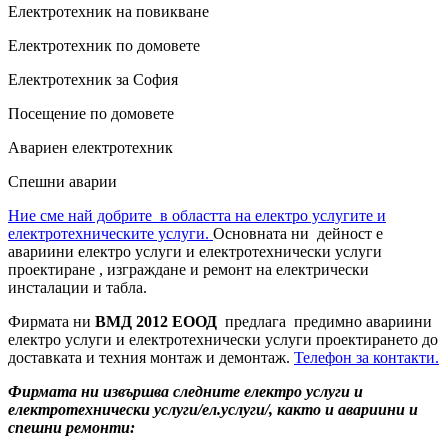
Електротехник на повикване
Електротехник по домовете
Електротехник за София
Посещение по домовете
Авариен електротехник
Спешни аварии
Ние сме най добрите в областта на електро услугите и
електротехническите услуги.
Основната ни дейност е
авариини електро услуги и електротехнически услуги
проектиране , изграждане и ремонт на електрически
инсталации и табла.
Фирмата ни
ВМД 2012 ЕООД
предлага предимно авариини
електро услуги и електротехнически услуги проектирането до
доставката и техния монтаж и демонтаж.
Телефон за контакти.
Фирмата ни извършва следните електро услуги и
електротехнически услуги/ел.услуги/, както и авариини и
спешни ремонти: