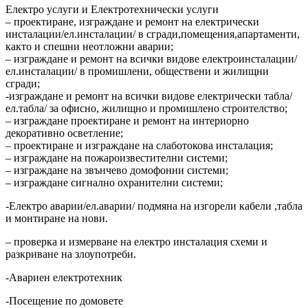
Електро услуги и Електротехнически услуги
– проектиране, изграждане и ремонт на електрически
инсталации/ел.инсталации/ в сгради,помещения,апартаменти,
както и спешни неотложни аварии;
– изграждане и ремонт на всички видове електроинсталации/
ел.инсталации/ в промишлени, обществени и жилищни
сгради;
-изграждане и ремонт на всички видове електрически табла/
ел.табла/ за офисно, жилищно и промишлено строителство;
– изграждане проектиране и ремонт на интериорно
декоративно осветление;
– проектиране и изграждане на слаботокова инсталация;
– изграждане на пожароизвестителни системи;
– изграждане на звънчево домофонни системи;
– изграждане сигнално охранителни системи;
-Електро аварии/ел.аварии/ подмяна на изгорели кабели ,табла
и монтиране на нови.
– проверка и измерване на електро инсталация схеми и
разкриване на злоупотреби.
-Авариен електротехник
-Посещение по домовете